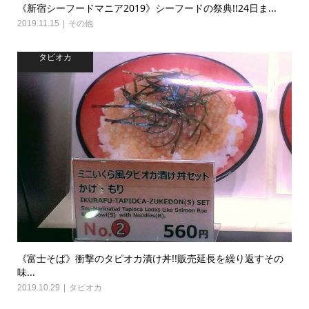
《新宿シーフードマニア2019》シーフードの祭典!!24日ま...
2019.11.15
その他
タピオカ
《富士そば》衝撃のタピオカ漬け丼!!販売延長を繰り返すその
味...
2019.10.29
タピオカ