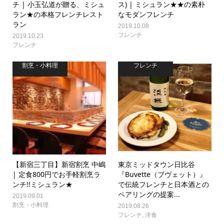
チ | 小玉弘道が贈る、ミシュ
ス) | ミシュラン★★の素朴
ラン★の本格フレンチレスト
なモダンフレンチ
ラン
2019.10.08
フレンチ
2019.10.23
フレンチ
割烹・小料理
フレンチ
【新宿三丁目】新宿割烹 中嶋
東京ミッドタウン日比谷
| 定食800円でお手軽割烹ラ
『Buvette（ブヴェット）』
ンチ!!ミシュラン★
で伝統フレンチと日本酒との
ペアリングの提案...
2019.09.01
割烹・小料理
2019.08.26
フレンチ
,
洋食