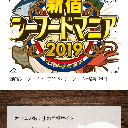


..
《新宿シーフードマニア2019》シーフードの祭典!!24日ま...
《
味..
カフェのおすすめ情報サイト