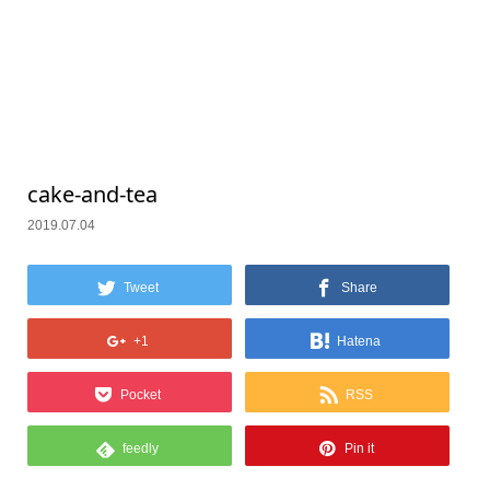
cake-and-tea
2019.07.04
Tweet
Share
+1
Hatena
Pocket
RSS
feedly
Pin it