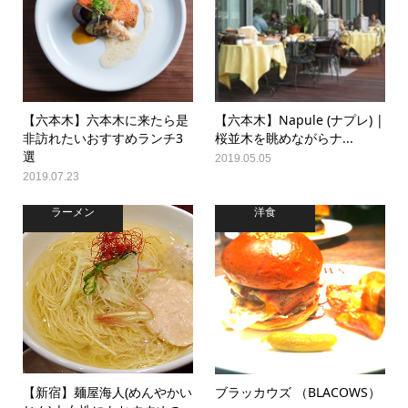
【六本木】六本木に来たら是
【六本木】Napule (ナプレ) |
非訪れたいおすすめランチ3
桜並木を眺めながらナ...
選
2019.05.05
2019.07.23
ラーメン
洋食
【新宿】麺屋海人(めんやかい
ブラッカウズ （BLACOWS）