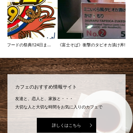
.
《富士そば》衝撃のタピオカ漬け丼!!販売延長を繰り返すその
【麻
味...
カフェのおすすめ情報サイト
友達と、恋人と、家族と・・・
大切な人と大切な時間をお気に入りのカフェで
詳しくはこちら