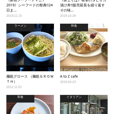
2019》シーフードの祭典!!24
漬け丼!!販売延長を繰り返す
日ま...
その味...
2019.11.15
2019.10.29
ラーメン
和食
麺処グロース （麺処ＧＲＯＷ
A to Z cafe
ＴＨ）
2019.04.23
2012.11.01
和食
イタリアン