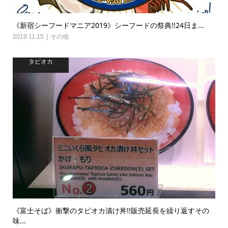
《新宿シーフードマニア2019》シーフードの祭典!!24日ま...
2019.11.15
その他
タピオカ
《富士そば》衝撃のタピオカ漬け丼!!販売延長を繰り返すその
味...