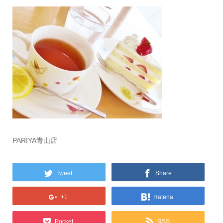
PARIYA青山店
Tweet
Share
+1
Hatena
Pocket
RSS