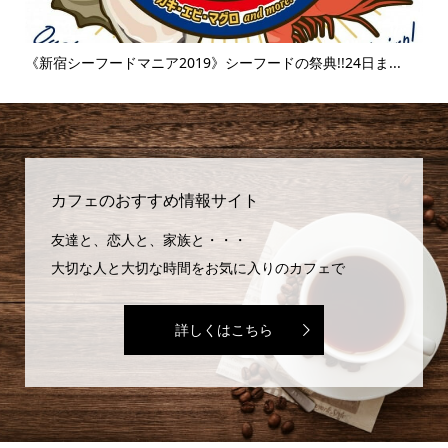
..
《新宿シーフードマニア2019》シーフードの祭典!!24日ま...
《
味..
カフェのおすすめ情報サイト
友達と、恋人と、家族と・・・
大切な人と大切な時間をお気に入りのカフェで
詳しくはこちら