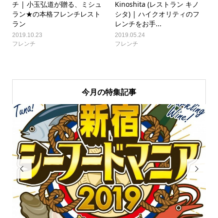
チ | 小玉弘道が贈る、ミシュ
Kinoshita (レストラン キノ
ラン★の本格フレンチレスト
シタ) | ハイクオリティのフ
ラン
レンチをお手...
2019.10.23
2019.05.24
フレンチ
フレンチ
今月の特集記事

