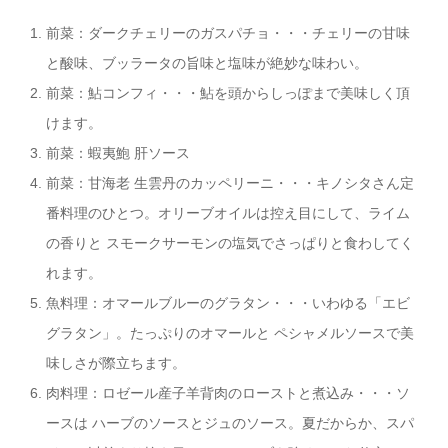
前菜：ダークチェリーのガスパチョ・・・チェリーの甘味
と酸味、ブッラータの旨味と塩味が絶妙な味わい。
前菜：鮎コンフィ・・・鮎を頭からしっぽまで美味しく頂
けます。
前菜：蝦夷鮑 肝ソース
前菜：甘海老 生雲丹のカッペリーニ・・・キノシタさん定
番料理のひとつ。オリーブオイルは控え目にして、ライム
の香りと スモークサーモンの塩気でさっぱりと食わしてく
れます。
魚料理：オマールブルーのグラタン・・・いわゆる「エビ
グラタン」。たっぷりのオマールと ペシャメルソースで美
味しさが際立ちます。
肉料理：ロゼール産子羊背肉のローストと煮込み・・・ソ
ースは ハーブのソースとジュのソース。夏だからか、スパ