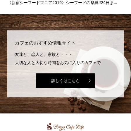
.
《富士そば》衝撃のタピオカ漬け丼!!販売延長を繰り返すその
【
味...
カフェのおすすめ情報サイト
友達と、恋人と、家族と・・・
大切な人と大切な時間をお気に入りのカフェで
詳しくはこちら