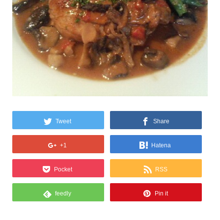
Tweet
Share
+1
Hatena
Pocket
RSS
feedly
Pin it