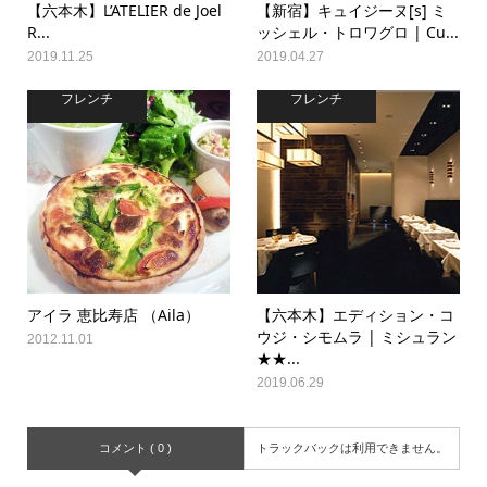
【六本木】L’ATELIER de Joel
【新宿】キュイジーヌ[s] ミ
R...
ッシェル・トロワグロ | Cu...
2019.11.25
2019.04.27
フレンチ
フレンチ
アイラ 恵比寿店 （Aila）
【六本木】エディション・コ
ウジ・シモムラ | ミシュラン
2012.11.01
★★...
2019.06.29
コメント ( 0 )
トラックバックは利用できません。