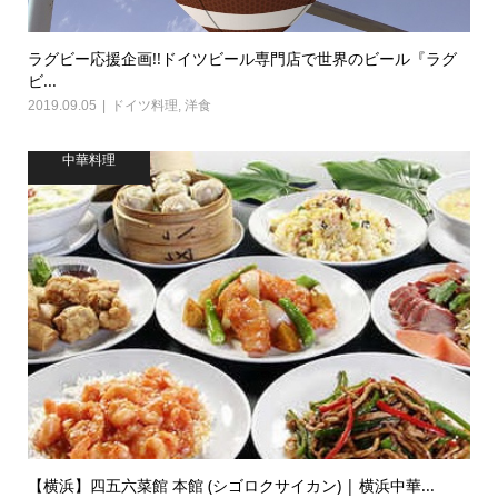
ラグビー応援企画!!ドイツビール専門店で世界のビール『ラグ
ビ...
2019.09.05
ドイツ料理
,
洋食
中華料理
【横浜】四五六菜館 本館 (シゴロクサイカン) | 横浜中華...