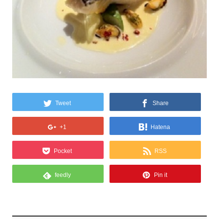
Tweet
Share
+1
Hatena
Pocket
RSS
feedly
Pin it