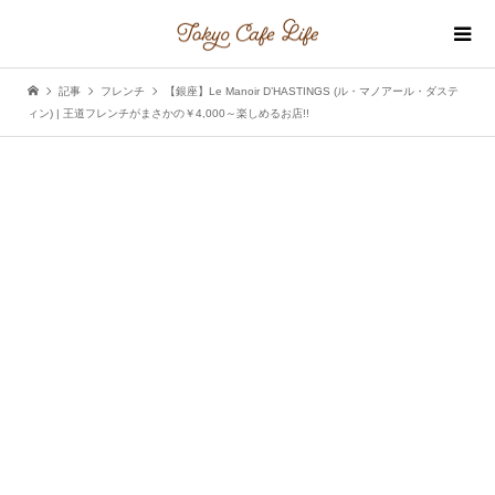
記事
フレンチ
【銀座】Le Manoir D’HASTINGS (ル・マノアール・ダステ
ィン) | 王道フレンチがまさかの￥4,000～楽しめるお店!!