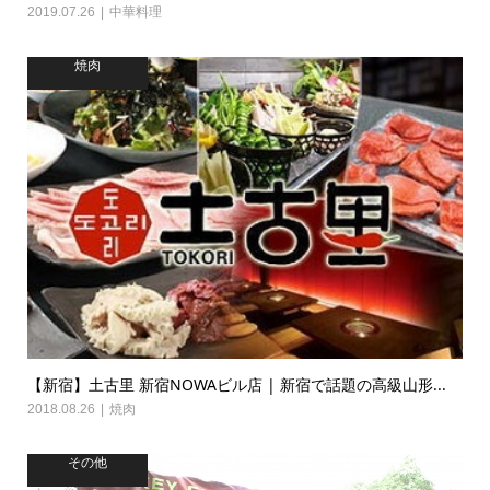
2019.07.26
中華料理
焼肉
【新宿】土古里 新宿NOWAビル店 | 新宿で話題の高級山形...
2018.08.26
焼肉
その他