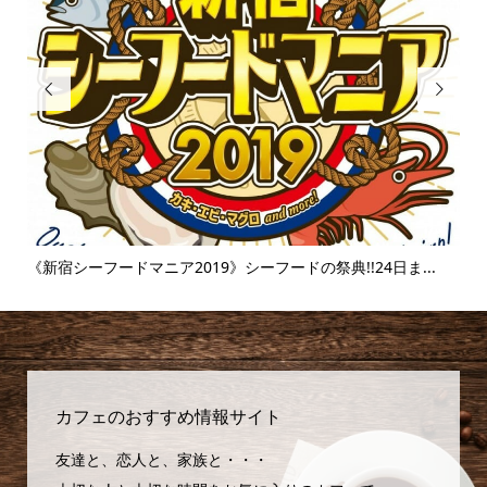


..
《富士そば》衝撃のタピオカ漬け丼!!販売延長を繰り返すその
味...
カフェのおすすめ情報サイト
友達と、恋人と、家族と・・・