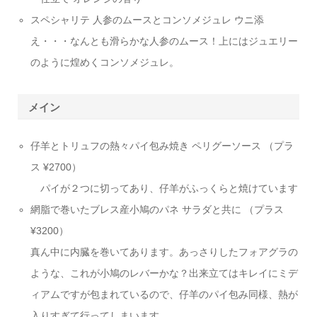
スペシャリテ 人参のムースとコンソメジュレ ウニ添
え・・・なんとも滑らかな人参のムース！上にはジュエリー
のように煌めくコンソメジュレ。
メイン
仔羊とトリュフの熱々パイ包み焼き ペリグーソース （プラ
ス ¥2700）
パイが２つに切ってあり、仔羊がふっくらと焼けています
網脂で巻いたブレス産小鳩のパネ サラダと共に （プラス
¥3200）
真ん中に内臓を巻いてあります。あっさりしたフォアグラの
ような、これが小鳩のレバーかな？出来立てはキレイにミデ
ィアムですが包まれているので、仔羊のパイ包み同様、熱が
入りすぎて行ってしまいます。