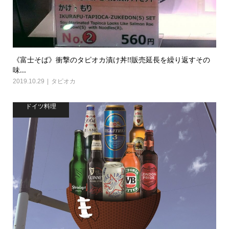
《富士そば》衝撃のタピオカ漬け丼!!販売延長を繰り返すその
味...
2019.10.29
タピオカ
ドイツ料理