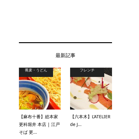
最新記事
蕎麦・うどん
フレンチ
【麻布十番】総本家
【六本木】L’ATELIER
更科堀井 本店 | 江戸
de J...
そば 更...