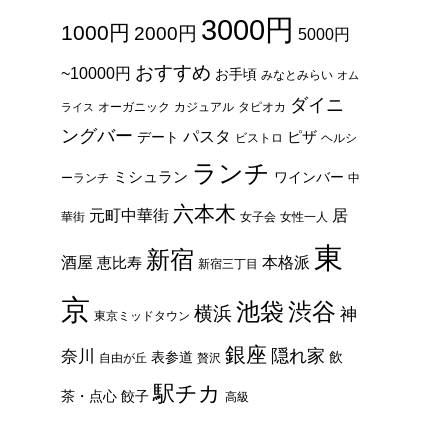
3000円
1000円
2000円
5000円
おすすめ
~10000円
お手頃
みなとみらい
オム
ダイニ
オーガニック
カジュアル
タピオカ
ライス
ングバー
パスタ
ピザ
デート
ビストロ
ヘルシ
ランチ
ミシュラン
ワインバー
ーランチ
中
六本木
元町中華街
居
華街
女子会
女性一人
東
新宿
酒屋
本格派
恵比寿
新宿三丁目
京
池袋
渋谷
横浜
神
東京ミッドタウン
銀座
隠れ家
奈川
表参道
飲
自由が丘
贅沢
駅チカ
茶・点心
餃子
高級