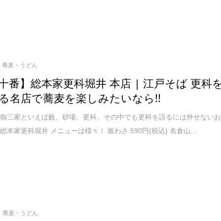
蕎麦・うどん
十番】総本家更科堀井 本店 | 江戸そば 更科
る名店で蕎麦を楽しみたいなら!!
の御三家といえば藪、砂場、更科。その中でも更科を語るには外せない
本家更科堀井 メニューは様々！ 板わさ 590円(税込) 名倉山...
蕎麦・うどん