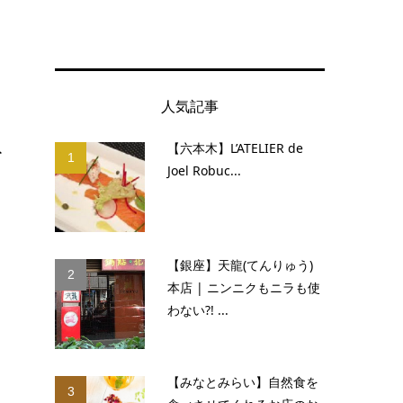
人気記事
を
【六本木】L’ATELIER de
1
Joel Robuc...
お
【銀座】天龍(てんりゅう)
2
本店 | ニンニクもニラも使
わない?! ...
【みなとみらい】自然食を
3