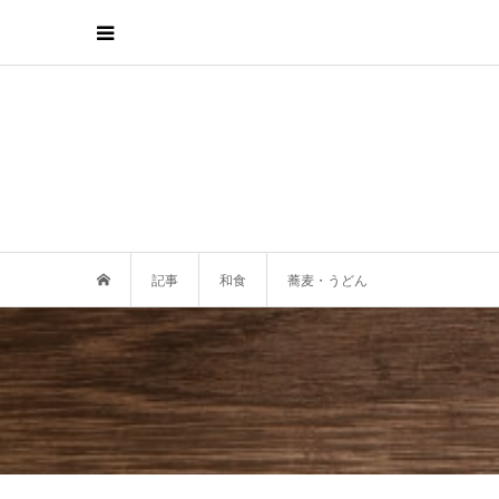
記事
和食
蕎麦・うどん