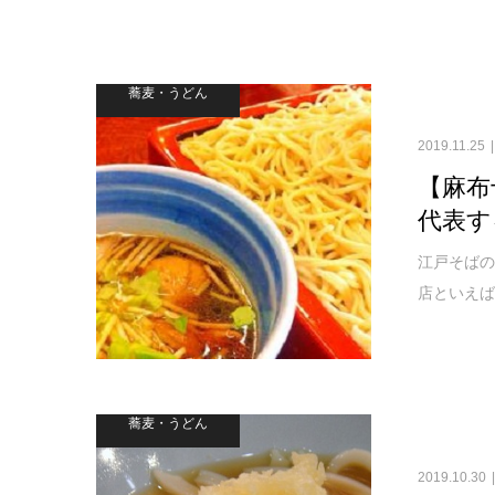
蕎麦・うどん
2019.11.25
【麻布
代表す
江戸そば
店といえば総
蕎麦・うどん
2019.10.30