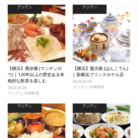
アジアン
アジアン
【横浜】萬珍樓 (マンチンロ
【横浜】盤古殿 (ばんこでん)
ウ) | 120年以上の歴史ある本
| 新横浜プリンスホテル店
格的な飲茶を楽しむ
2019.08.06
アジアン
,
中華料理
2019.08.20
アジアン
,
中華料理
アジアン
アジアン