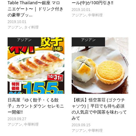
Table Thailand〜銀座 マロ
ール(中)が100円引き‼
ニエゲート〜 | ドリンク付き
2019.10.01
の豪華ブッ...
アジアン
,
中華料理
2019.10.01
アジアン
,
タイ料理
アジアン
アジアン
日高屋『ゆく餃子・くる餃
【横浜】悟空茶荘 (ゴクウチ
子』カウントダウン セレモニ
ャソウ) | 平日でも待ち必須
ー開催!!
の人気店で中国茶を味わって
みて
2019.09.27
アジアン
,
中華料理
2019.09.15
アジアン
,
中華料理