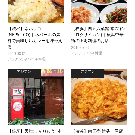
【渋谷】ネパリコ
【横浜】四五六菜館 本館 (シ
(NEPALICO) | ネパールの素
ゴロクサイカン) | 横浜中華
朴で美味しいカレーを味わえ
街の上海料理のお店
る
2019.07.26
アジアン
,
中華料理
2019.08.01
アジアン
,
ネパール料理
アジアン
アジアン
【銀座】天龍(てんりゅう) 本
【渋谷】南国亭 渋谷一号店