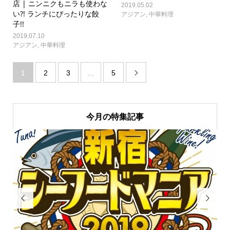
店 | ニンニクもニラも使わな
2019.05.02
い?! ランチにぴったりな餃
アジアン
,
中華料理
子!!
2019.07.10
アジアン
,
中華料理
1
2
3
…
5

今月の特集記事

