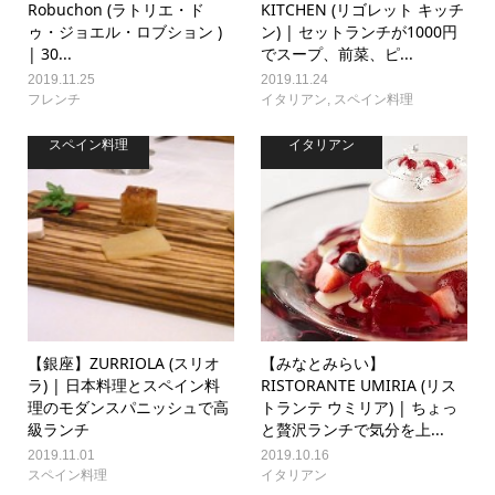
Robuchon (ラトリエ・ド
KITCHEN (リゴレット キッチ
ゥ・ジョエル・ロブション )
ン) | セットランチが1000円
| 30...
でスープ、前菜、ピ...
2019.11.25
2019.11.24
フレンチ
イタリアン
,
スペイン料理
スペイン料理
イタリアン
【銀座】ZURRIOLA (スリオ
【みなとみらい】
ラ) | 日本料理とスペイン料
RISTORANTE UMIRIA (リス
理のモダンスパニッシュで高
トランテ ウミリア) | ちょっ
級ランチ
と贅沢ランチで気分を上...
2019.11.01
2019.10.16
スペイン料理
イタリアン