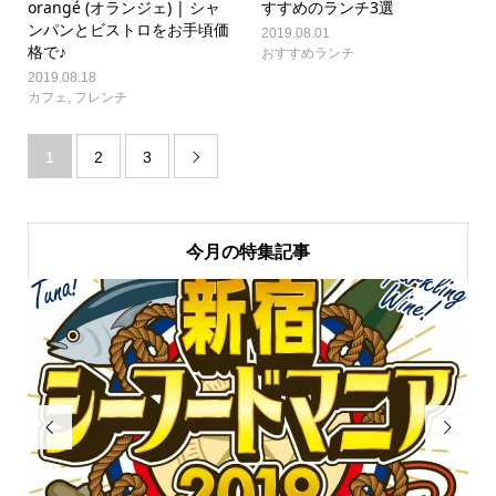
orangé (オランジェ) | シャ
すすめのランチ3選
ンパンとビストロをお手頃価
2019.08.01
格で♪
おすすめランチ
2019.08.18
カフェ
,
フレンチ
1
2
3

今月の特集記事

