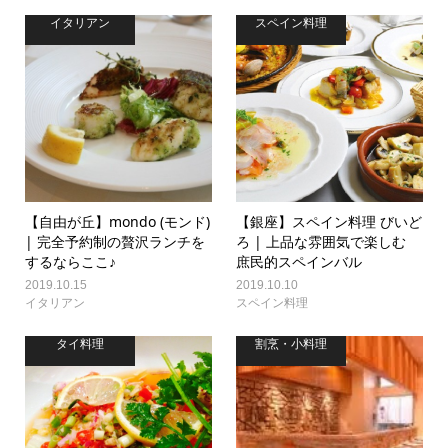
イタリアン
スペイン料理
【自由が丘】mondo (モンド)
【銀座】スペイン料理 びいど
| 完全予約制の贅沢ランチを
ろ | 上品な雰囲気で楽しむ
するならここ♪
庶民的スペインバル
2019.10.15
2019.10.10
イタリアン
スペイン料理
タイ料理
割烹・小料理