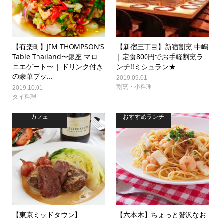
【有楽町】JIM THOMPSON’S
【新宿三丁目】新宿割烹 中嶋
Table Thailand〜銀座 マロ
| 定食800円でお手軽割烹ラ
ニエゲート〜 | ドリンク付き
ンチ!!ミシュラン★
の豪華ブッ...
2019.09.01
割烹・小料理
2019.10.01
タイ料理
カフェ
おすすめランチ
【東京ミッドタウン】
【六本木】ちょっと贅沢なお