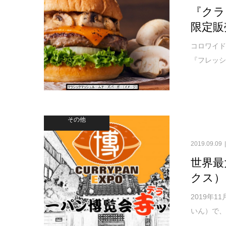
『クラ
限定販
コロワイ
『フレッシ
その他
2019.09.09
世界最
クス）
2019年
いん）で、