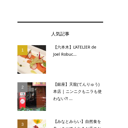
人気記事
【六本木】L’ATELIER de
1
Joel Robuc...
、
【銀座】天龍(てんりゅう)
2
本店 | ニンニクもニラも使
わない?! ...
【みなとみらい】自然食を
3