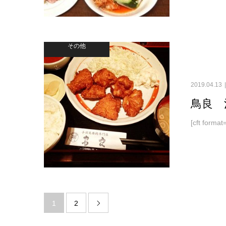
その他
2019.04.13
鳥良 
[cft forma
1
2
