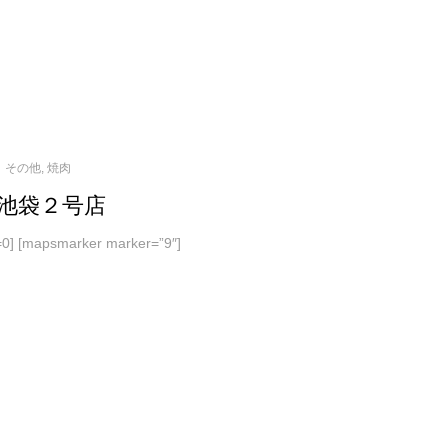
その他
,
焼肉
池袋２号店
t=0] [mapsmarker marker=”9″]