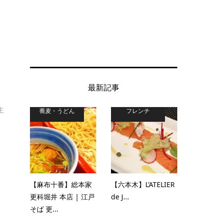
最新記事
主
蕎麦・うどん
フレンチ
【麻布十番】総本家
【六本木】L’ATELIER
更科堀井 本店 | 江戸
de J...
そば 更...