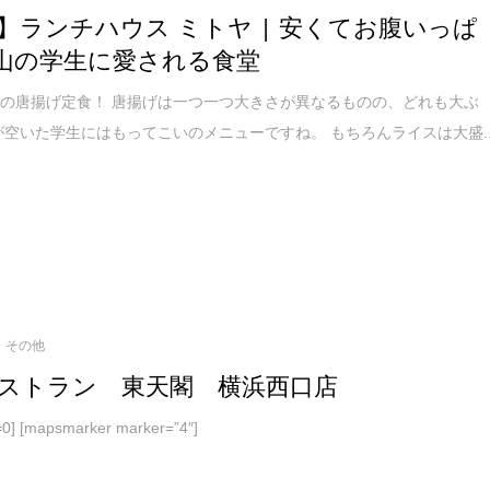
】ランチハウス ミトヤ | 安くてお腹いっぱ
沢山の学生に愛される食堂
の唐揚げ定食！ 唐揚げは一つ一つ大きさが異なるものの、どれも大ぶ
が空いた学生にはもってこいのメニューですね。 もちろんライスは大盛..
その他
ストラン 東天閣 横浜西口店
t=0] [mapsmarker marker=”4″]