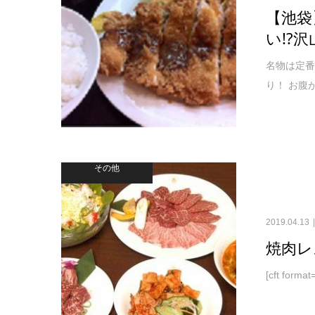
【池袋
い!?
名物は定番
り！ お腹
その他
2019.04.13
焼肉レ
[cft forma