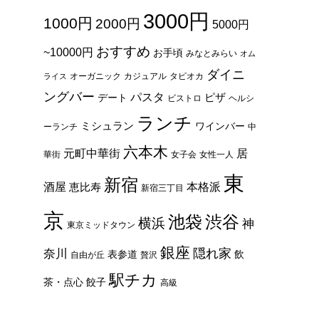
3000円
1000円
2000円
5000円
おすすめ
~10000円
お手頃
みなとみらい
オム
ダイニ
オーガニック
カジュアル
タピオカ
ライス
ングバー
パスタ
ピザ
デート
ビストロ
ヘルシ
ランチ
ミシュラン
ワインバー
ーランチ
中
六本木
元町中華街
居
華街
女子会
女性一人
東
新宿
酒屋
本格派
恵比寿
新宿三丁目
京
池袋
渋谷
横浜
神
東京ミッドタウン
銀座
隠れ家
奈川
表参道
飲
自由が丘
贅沢
駅チカ
茶・点心
餃子
高級