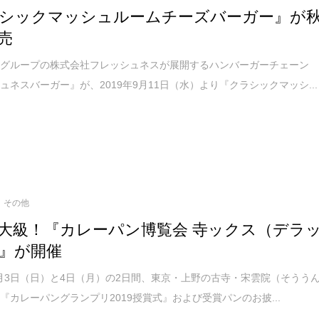
シックマッシュルームチーズバーガー』が
売
ドグループの株式会社フレッシュネスが展開するハンバーガーチェーン
ュネスバーガー』が、2019年9月11日（水）より『クラシックマッシ...
その他
大級！『カレーパン博覧会 寺ックス（デラ
』が開催
11月3日（日）と4日（月）の2日間、東京・上野の古寺・宋雲院（そうう
『カレーパングランプリ2019授賞式』および受賞パンのお披...