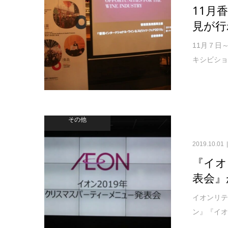
11月
見が行
11月７日
キシビショ
その他
2019.10.01
『イオ
表会』
イオンリテ
ン』『イオ