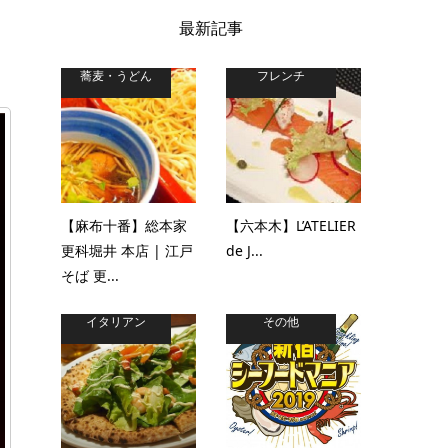
最新記事
と
蕎麦・うどん
フレンチ
【麻布十番】総本家
【六本木】L’ATELIER
更科堀井 本店 | 江戸
de J...
そば 更...
イタリアン
その他