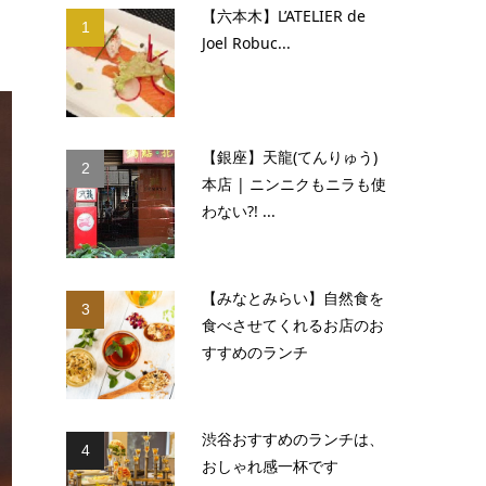
【六本木】L’ATELIER de
1
Joel Robuc...
【銀座】天龍(てんりゅう)
2
本店 | ニンニクもニラも使
わない?! ...
【みなとみらい】自然食を
3
食べさせてくれるお店のお
すすめのランチ
渋谷おすすめのランチは、
4
おしゃれ感一杯です