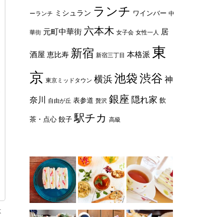
ランチ
ミシュラン
ワインバー
ーランチ
中
六本木
元町中華街
居
華街
女子会
女性一人
東
新宿
酒屋
本格派
恵比寿
新宿三丁目
京
池袋
渋谷
横浜
神
東京ミッドタウン
銀座
隠れ家
奈川
表参道
飲
自由が丘
贅沢
駅チカ
茶・点心
餃子
高級
不