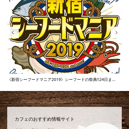


..
《新宿シーフードマニア2019》シーフードの祭典!!24日ま...
《
味..
カフェのおすすめ情報サイト