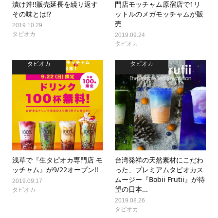
漬け丼!!販売延長を繰り返す
門店モッチャム原宿店で1リ
その味とは!?
ットルのメガモッチャムが販
売
2019.10.29
タピオカ
2019.09.24
タピオカ
タピオカ
タピオカ
浅草で『生タピオカ専門店 モ
台湾発祥の天然素材にこだわ
ッチャム』が9/22オープン!!
った、プレミアムタピオカス
ムージー『Bobii Frutii』が待
2019.09.17
望の日本...
タピオカ
2019.08.26
タピオカ