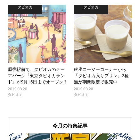
タピオカ
タピオカ
原宿駅前で、タピオカのテー
銀座コージーコーナーから
マパーク『東京タピオカラン
『タピオカ入りプリン』2種
ド』が9月16日までオープン!!
類が期間限定で販売中
2019.08.20
2019.08.20
タピオカ
タピオカ
今月の特集記事