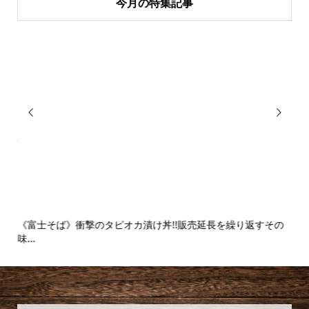
今月の特集記事


.
《富士そば》衝撃のタピオカ漬け丼!!販売延長を繰り返すその
【麻
味...