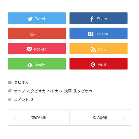
Tweet
Share
+1
Hatena
Pocket
RSS
feedly
Pin it
タピオカ
オープン
,
タピオカ
,
ベトナム
,
浅草
,
生タピオカ
コメント:
0