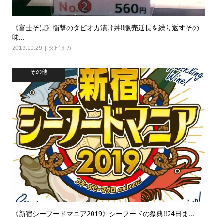
《富士そば》衝撃のタピオカ漬け丼!!販売延長を繰り返すその
味...
2019.10.29
タピオカ
その他
《新宿シーフードマニア2019》シーフードの祭典!!24日ま...