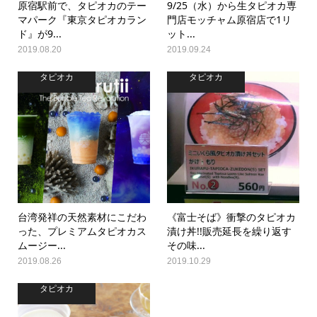
原宿駅前で、タピオカのテー
9/25（水）から生タピオカ専
マパーク『東京タピオカラン
門店モッチャム原宿店で1リ
ド』が9...
ット...
2019.08.20
2019.09.24
タピオカ
タピオカ
台湾発祥の天然素材にこだわ
《富士そば》衝撃のタピオカ
った、プレミアムタピオカス
漬け丼!!販売延長を繰り返す
ムージー...
その味...
2019.08.26
2019.10.29
タピオカ