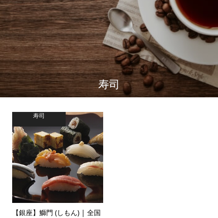
寿司
寿司
【銀座】鰤門 (しもん) | 全国