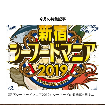
今月の特集記事


..
《新宿シーフードマニア2019》シーフードの祭典!!24日ま...
《
味..