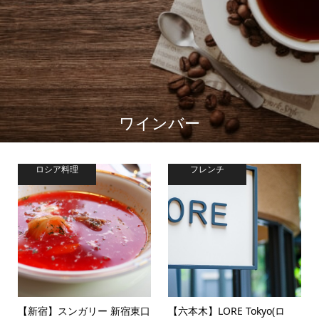
ワインバー
ロシア料理
フレンチ
【新宿】スンガリー 新宿東口
【六本木】LORE Tokyo(ロ