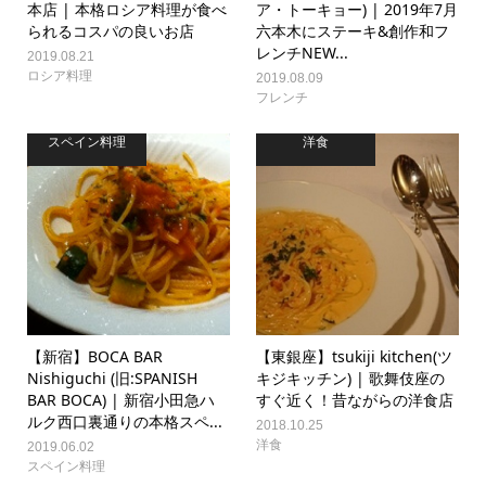
本店 | 本格ロシア料理が食べ
ア・トーキョー) | 2019年7月
られるコスパの良いお店
六本木にステーキ&創作和フ
レンチNEW...
2019.08.21
ロシア料理
2019.08.09
フレンチ
スペイン料理
洋食
【新宿】BOCA BAR
【東銀座】tsukiji kitchen(ツ
Nishiguchi (旧:SPANISH
キジキッチン) | 歌舞伎座の
BAR BOCA) | 新宿小田急ハ
すぐ近く！昔ながらの洋食店
ルク西口裏通りの本格スペ...
2018.10.25
洋食
2019.06.02
スペイン料理