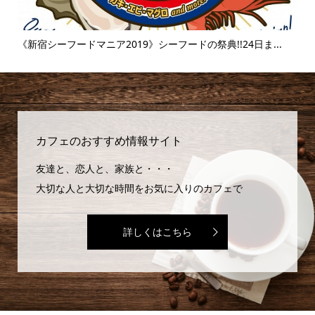
..
《新宿シーフードマニア2019》シーフードの祭典!!24日ま...
《
味..
カフェのおすすめ情報サイト
友達と、恋人と、家族と・・・
大切な人と大切な時間をお気に入りのカフェで
詳しくはこちら