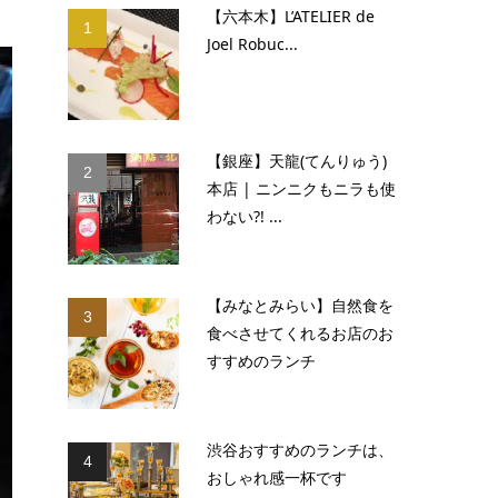
【六本木】L’ATELIER de
1
Joel Robuc...
【銀座】天龍(てんりゅう)
2
本店 | ニンニクもニラも使
わない?! ...
【みなとみらい】自然食を
3
食べさせてくれるお店のお
すすめのランチ
渋谷おすすめのランチは、
4
おしゃれ感一杯です