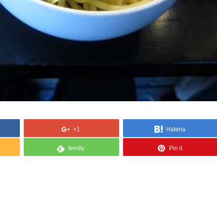
+1
Hatena
feedly
Pin it