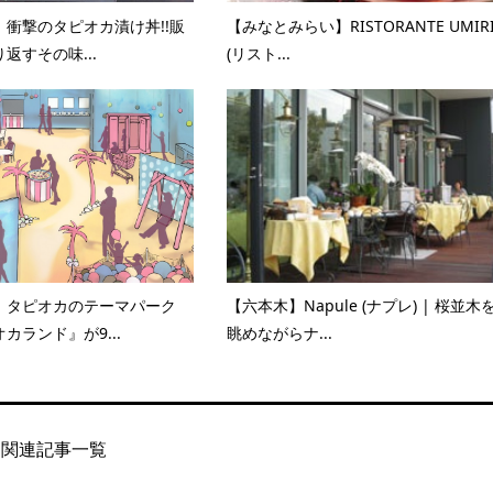
衝撃のタピオカ漬け丼!!販
【みなとみらい】RISTORANTE UMIR
返すその味...
(リスト...
、タピオカのテーマパーク
【六本木】Napule (ナプレ) | 桜並木
カランド』が9...
眺めながらナ...
関連記事一覧