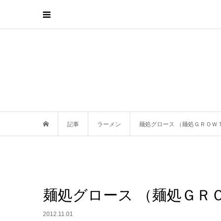
記事
ラーメン
麺処グロース （麺処ＧＲＯＷ
麺処グロース （麺処ＧＲ
2012.11.01