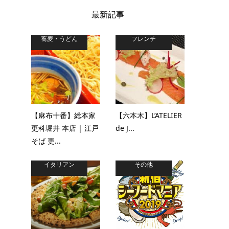
最新記事
蕎麦・うどん
フレンチ
【麻布十番】総本家
【六本木】L’ATELIER
更科堀井 本店 | 江戸
de J...
そば 更...
イタリアン
その他