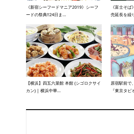
《新宿シーフードマニア2019》シーフ
《富士そば》
ードの祭典!!24日ま...
売延長を繰り
【横浜】四五六菜館 本館 (シゴロクサイ
原宿駅前で
カン) | 横浜中華...
『東京タピオ