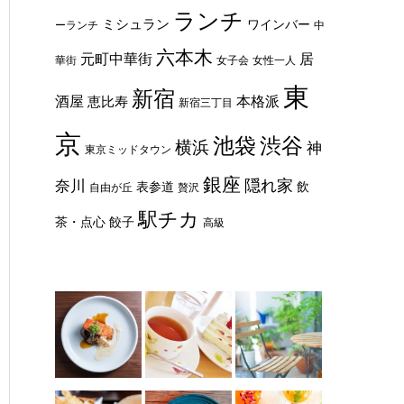
ランチ
ミシュラン
ワインバー
ーランチ
中
六本木
元町中華街
居
華街
女子会
女性一人
東
新宿
酒屋
本格派
恵比寿
新宿三丁目
京
池袋
渋谷
横浜
神
東京ミッドタウン
銀座
隠れ家
奈川
表参道
飲
自由が丘
贅沢
駅チカ
茶・点心
餃子
高級