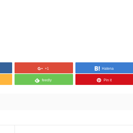
+1
Hatena
feedly
Pin it