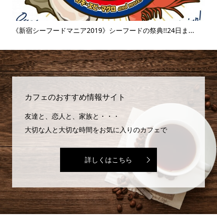
..
《新宿シーフードマニア2019》シーフードの祭典!!24日ま...
《
味..
カフェのおすすめ情報サイト
友達と、恋人と、家族と・・・
大切な人と大切な時間をお気に入りのカフェで
詳しくはこちら