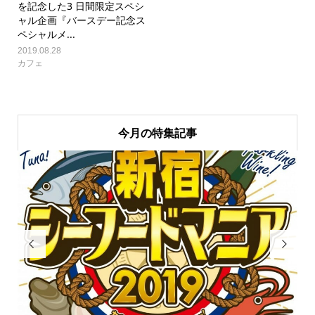
を記念した3 日間限定スペシ
ャル企画『バースデー記念ス
ペシャルメ...
2019.08.28
カフェ
今月の特集記事

