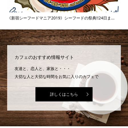
..
《新宿シーフードマニア2019》シーフードの祭典!!24日ま...
《
味..
カフェのおすすめ情報サイト
友達と、恋人と、家族と・・・
大切な人と大切な時間をお気に入りのカフェで
詳しくはこちら