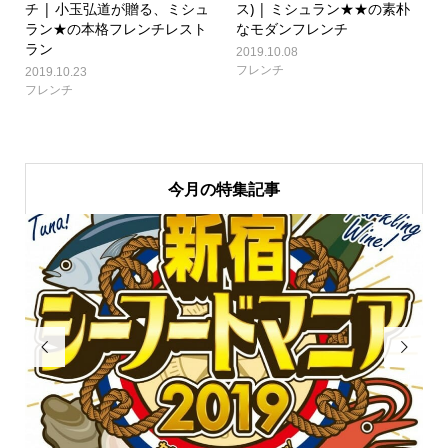
チ | 小玉弘道が贈る、ミシュ
ス) | ミシュラン★★の素朴
ラン★の本格フレンチレスト
なモダンフレンチ
ラン
2019.10.08
フレンチ
2019.10.23
フレンチ
今月の特集記事

