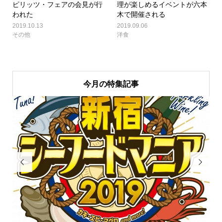
ピリッツ・フェアの会見が行
理が楽しめるイベントが六本
われた
木で開催される
2019.10.13
2019.09.06
その他
洋食
今月の特集記事

