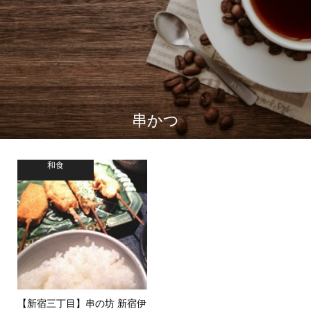
串かつ
和食
【新宿三丁目】串の坊 新宿伊