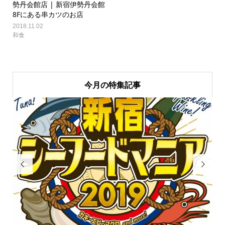
勢丹会館店 | 新宿伊勢丹会館
8Fにある串カツのお店
2018.11.02
和食
今月の特集記事

