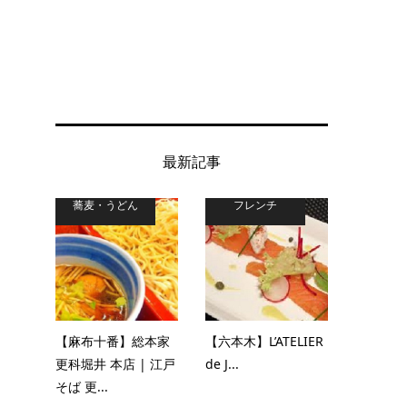
最新記事
蕎麦・うどん
フレンチ
【麻布十番】総本家
【六本木】L’ATELIER
更科堀井 本店 | 江戸
de J...
そば 更...