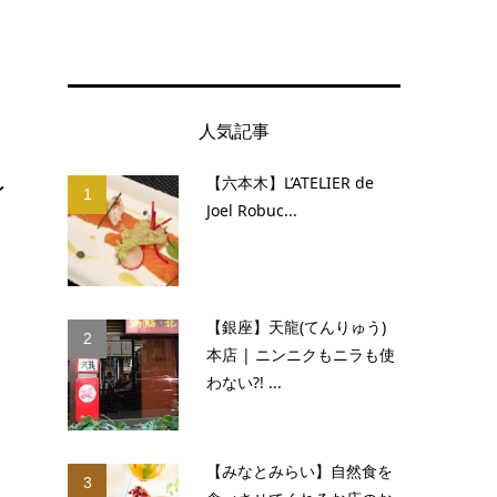
人気記事
レ
【六本木】L’ATELIER de
1
Joel Robuc...
【銀座】天龍(てんりゅう)
2
本店 | ニンニクもニラも使
わない?! ...
【みなとみらい】自然食を
3