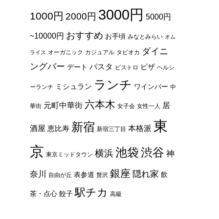
3000円
1000円
2000円
5000円
おすすめ
~10000円
お手頃
みなとみらい
オム
ダイニ
オーガニック
カジュアル
タピオカ
ライス
ングバー
パスタ
ピザ
デート
ビストロ
ヘルシ
ランチ
ミシュラン
ワインバー
ーランチ
中
六本木
元町中華街
居
華街
女子会
女性一人
東
新宿
酒屋
本格派
恵比寿
新宿三丁目
京
池袋
渋谷
横浜
神
東京ミッドタウン
銀座
隠れ家
奈川
表参道
飲
自由が丘
贅沢
駅チカ
茶・点心
餃子
高級