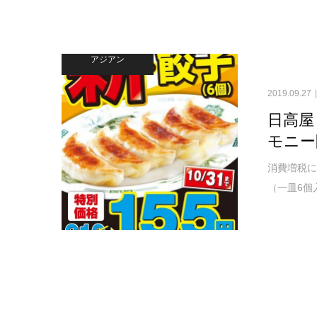
アジアン
2019.09.27
日高屋
モニー
消費増税に
（一皿6個