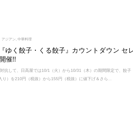
アジアン
,
中華料理
『ゆく餃子・くる餃子』カウントダウン セ
開催!!
対抗して、日高屋では10/1（火）から10/31（木）の期間限定で、餃子
入り）を210円（税抜）から155円（税抜）に値下げ＆さら...