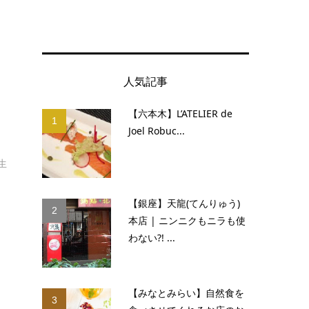
人気記事
【六本木】L’ATELIER de
1
Joel Robuc...
生
【銀座】天龍(てんりゅう)
2
本店 | ニンニクもニラも使
わない?! ...
【みなとみらい】自然食を
3