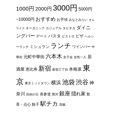
3000円
1000円
2000円
5000円
おすすめ
~10000円
お手頃
みなとみらい
オム
ダイニ
オーガニック
カジュアル
タピオカ
ライス
ングバー
パスタ
ピザ
デート
ビストロ
ヘルシ
ランチ
ミシュラン
ワインバー
ーランチ
中
六本木
元町中華街
居
華街
女子会
女性一人
東
新宿
酒屋
本格派
恵比寿
新宿三丁目
京
池袋
渋谷
横浜
神
東京ミッドタウン
銀座
隠れ家
奈川
表参道
飲
自由が丘
贅沢
駅チカ
茶・点心
餃子
高級