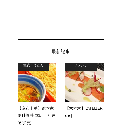
最新記事
蕎麦・うどん
フレンチ
【麻布十番】総本家
【六本木】L’ATELIER
更科堀井 本店 | 江戸
de J...
そば 更...