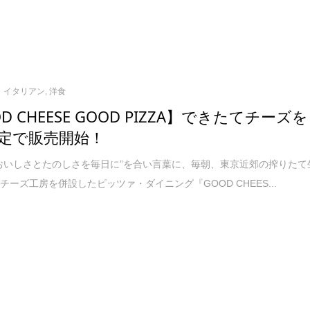
イタリアン
,
洋食
D CHEESE GOOD PIZZA】できたてチーズを
定で販売開始！
おいしさとたのしさを毎日に”を合い言葉に、毎朝、東京近郊の搾りたて
チーズ工房を併設したピッツァ・ダイニング『GOOD CHEES...