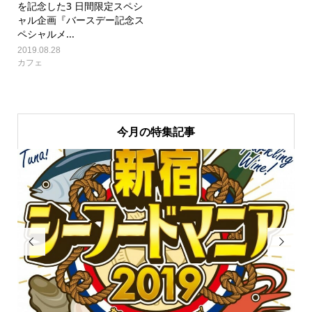
を記念した3 日間限定スペシ
ャル企画『バースデー記念ス
ペシャルメ...
2019.08.28
カフェ
今月の特集記事

