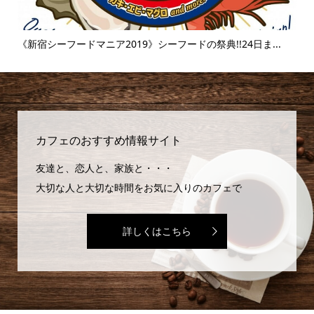
..
《新宿シーフードマニア2019》シーフードの祭典!!24日ま...
《
味..
カフェのおすすめ情報サイト
友達と、恋人と、家族と・・・
大切な人と大切な時間をお気に入りのカフェで
詳しくはこちら