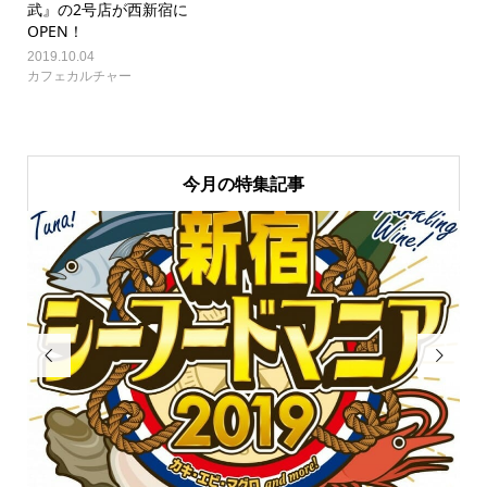
武』の2号店が西新宿に
OPEN！
2019.10.04
カフェカルチャー
今月の特集記事

