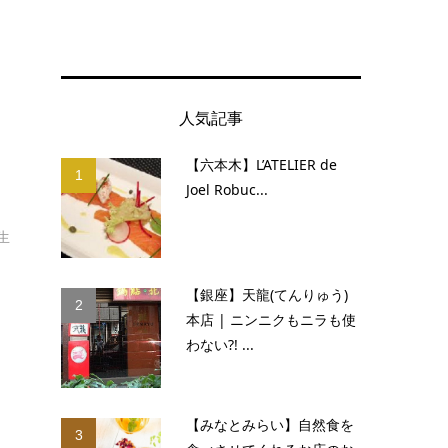
人気記事
【六本木】L’ATELIER de
1
Joel Robuc...
生
【銀座】天龍(てんりゅう)
2
本店 | ニンニクもニラも使
わない?! ...
【みなとみらい】自然食を
3