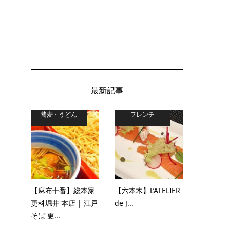
最新記事
蕎麦・うどん
フレンチ
【麻布十番】総本家
【六本木】L’ATELIER
更科堀井 本店 | 江戸
de J...
そば 更...