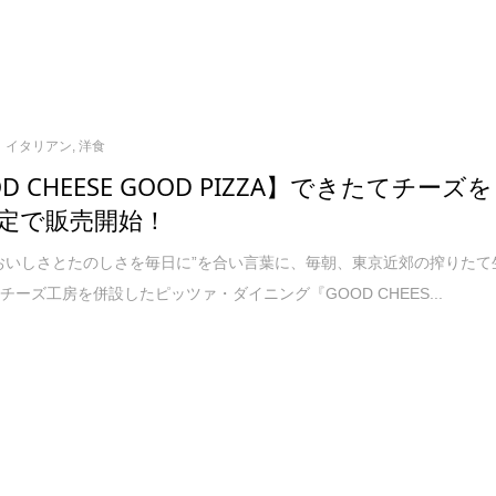
イタリアン
,
洋食
D CHEESE GOOD PIZZA】できたてチーズを
定で販売開始！
おいしさとたのしさを毎日に”を合い言葉に、毎朝、東京近郊の搾りたて
チーズ工房を併設したピッツァ・ダイニング『GOOD CHEES...