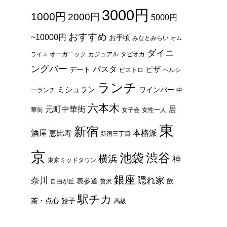
3000円
1000円
2000円
5000円
おすすめ
~10000円
お手頃
みなとみらい
オム
ダイニ
オーガニック
カジュアル
タピオカ
ライス
ングバー
パスタ
ピザ
デート
ビストロ
ヘルシ
ランチ
ミシュラン
ワインバー
ーランチ
中
六本木
元町中華街
居
華街
女子会
女性一人
東
新宿
酒屋
本格派
恵比寿
新宿三丁目
京
池袋
渋谷
横浜
神
東京ミッドタウン
銀座
隠れ家
奈川
表参道
飲
自由が丘
贅沢
駅チカ
茶・点心
餃子
高級