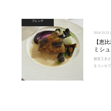
フレンチ
2019.10.23
【恵比
ミシュ
創意工夫さ
をコンセプ