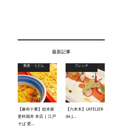
最新記事
蕎麦・うどん
フレンチ
【麻布十番】総本家
【六本木】L’ATELIER
更科堀井 本店 | 江戸
de J...
そば 更...