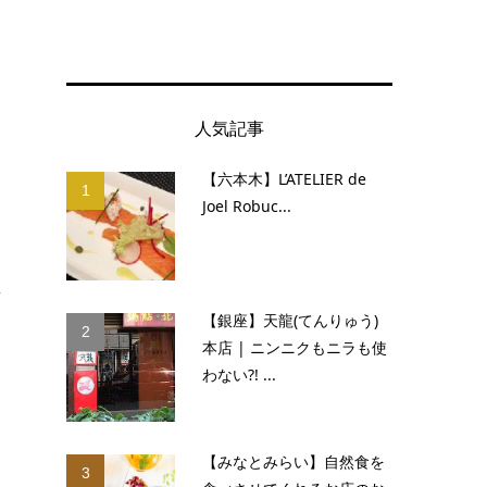
人気記事
、
【六本木】L’ATELIER de
1
Joel Robuc...
」
.
【銀座】天龍(てんりゅう)
2
本店 | ニンニクもニラも使
わない?! ...
【みなとみらい】自然食を
3