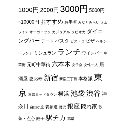
3000円
1000円
2000円
5000円
おすすめ
~10000円
お手頃
みなとみらい
オム
ダイニ
オーガニック
カジュアル
タピオカ
ライス
ングバー
パスタ
ピザ
デート
ビストロ
ヘルシ
ランチ
ミシュラン
ワインバー
ーランチ
中
六本木
元町中華街
居
華街
女子会
女性一人
東
新宿
酒屋
本格派
恵比寿
新宿三丁目
京
池袋
渋谷
横浜
神
東京ミッドタウン
銀座
隠れ家
奈川
表参道
飲
自由が丘
贅沢
駅チカ
茶・点心
餃子
高級