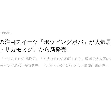
その他
の注目スイーツ『ポッピングボバ』が人気
トサカモミジ』から新発売！
『トサカモミジ 池袋店』『トサカモミジ 柏店』から、韓国で大人気の
ッピングボバ』が新発売。 『ポッピングボバ』とは、海藻由来の膜...