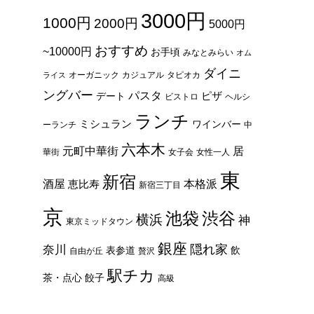
3000円
1000円
2000円
5000円
おすすめ
~10000円
お手頃
みなとみらい
オム
ダイニ
オーガニック
カジュアル
タピオカ
ライス
ングバー
パスタ
ピザ
デート
ビストロ
ヘルシ
ランチ
ミシュラン
ワインバー
ーランチ
中
六本木
元町中華街
居
華街
女子会
女性一人
東
新宿
酒屋
本格派
恵比寿
新宿三丁目
京
池袋
渋谷
横浜
神
東京ミッドタウン
銀座
隠れ家
奈川
表参道
飲
自由が丘
贅沢
駅チカ
茶・点心
餃子
高級