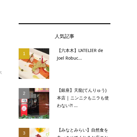
人気記事
居
【六本木】L’ATELIER de
1
Joel Robuc...
ス
【銀座】天龍(てんりゅう)
2
本店 | ニンニクもニラも使
わない?! ...
【みなとみらい】自然食を
3