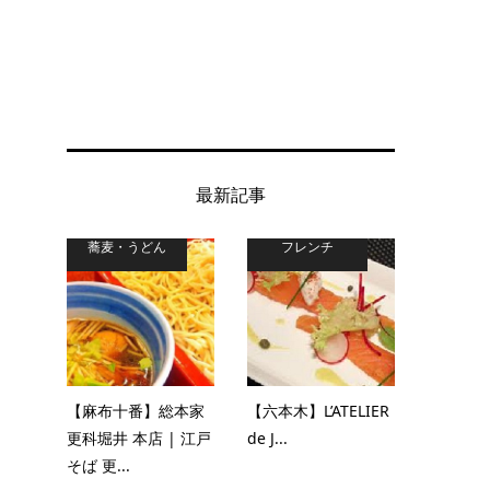
最新記事
蕎麦・うどん
フレンチ
【麻布十番】総本家
【六本木】L’ATELIER
更科堀井 本店 | 江戸
de J...
そば 更...