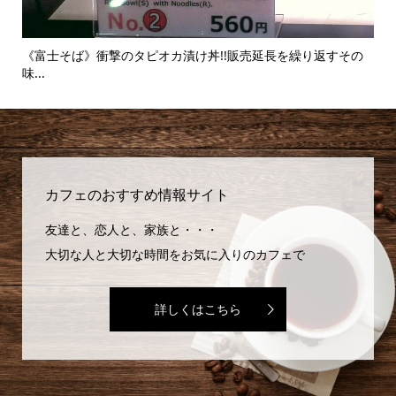
.
《富士そば》衝撃のタピオカ漬け丼!!販売延長を繰り返すその
【麻
味...
カフェのおすすめ情報サイト
友達と、恋人と、家族と・・・
大切な人と大切な時間をお気に入りのカフェで
詳しくはこちら