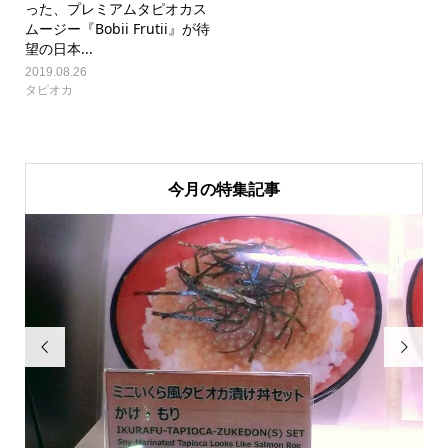
った、プレミアムタピオカス
ムージー『Bobii Frutii』が待
望の日本...
2019.08.26
タピオカ
今月の特集記事

