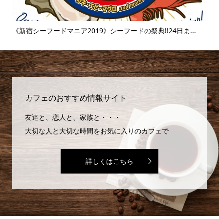
..
《新宿シーフードマニア2019》シーフードの祭典!!24日ま...
《
味..
カフェのおすすめ情報サイト
友達と、恋人と、家族と・・・
大切な人と大切な時間をお気に入りのカフェで
詳しくはこちら