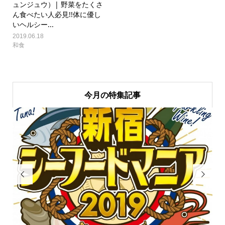
ュンジュウ）| 野菜をたくさ
ん食べたい人必見!!体に優し
いヘルシー...
2019.06.18
和食
今月の特集記事

