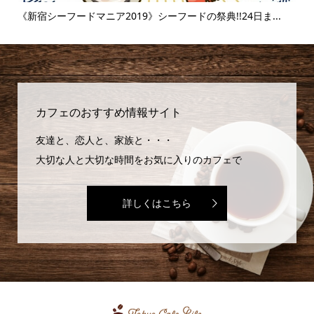
..
《新宿シーフードマニア2019》シーフードの祭典!!24日ま...
《
味..
カフェのおすすめ情報サイト
友達と、恋人と、家族と・・・
大切な人と大切な時間をお気に入りのカフェで
詳しくはこちら