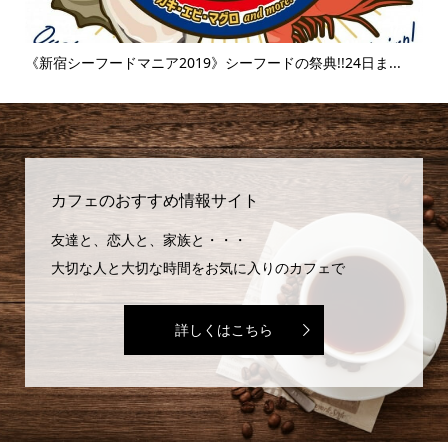
..
《新宿シーフードマニア2019》シーフードの祭典!!24日ま...
《
味..
カフェのおすすめ情報サイト
友達と、恋人と、家族と・・・
大切な人と大切な時間をお気に入りのカフェで
詳しくはこちら