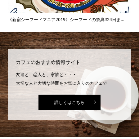
..
《新宿シーフードマニア2019》シーフードの祭典!!24日ま...
《
味..
カフェのおすすめ情報サイト
友達と、恋人と、家族と・・・
大切な人と大切な時間をお気に入りのカフェで
詳しくはこちら