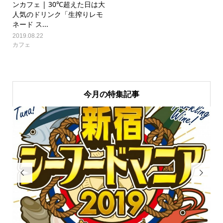
ンカフェ | 30℃超えた日は大
人気のドリンク「生搾りレモ
ネード ス...
2019.08.22
カフェ
今月の特集記事

