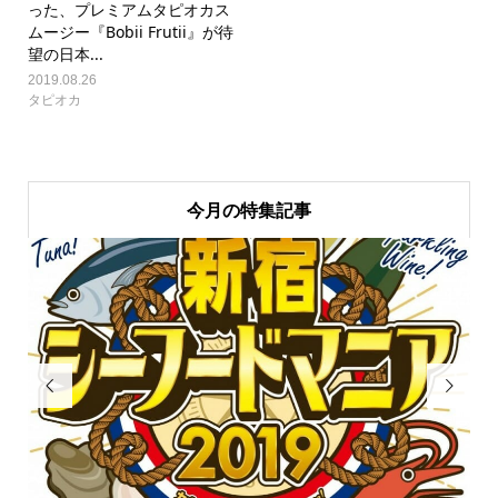
った、プレミアムタピオカス
ムージー『Bobii Frutii』が待
望の日本...
2019.08.26
タピオカ
今月の特集記事

