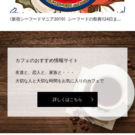
..
《新宿シーフードマニア2019》シーフードの祭典!!24日ま...
《
味..
カフェのおすすめ情報サイト
友達と、恋人と、家族と・・・
大切な人と大切な時間をお気に入りのカフェで
詳しくはこちら