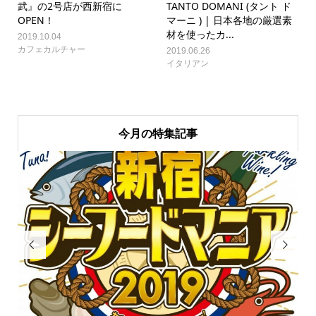
武』の2号店が西新宿に
TANTO DOMANI (タント ド
OPEN！
マーニ ) | 日本各地の厳選素
材を使ったカ...
2019.10.04
カフェカルチャー
2019.06.26
イタリアン
今月の特集記事

