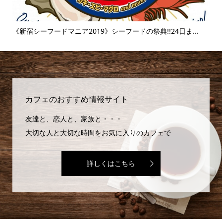
..
《新宿シーフードマニア2019》シーフードの祭典!!24日ま...
《
味..
カフェのおすすめ情報サイト
友達と、恋人と、家族と・・・
大切な人と大切な時間をお気に入りのカフェで
詳しくはこちら