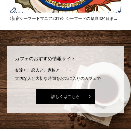
..
《新宿シーフードマニア2019》シーフードの祭典!!24日ま...
《
味..
カフェのおすすめ情報サイト
友達と、恋人と、家族と・・・
大切な人と大切な時間をお気に入りのカフェで
詳しくはこちら