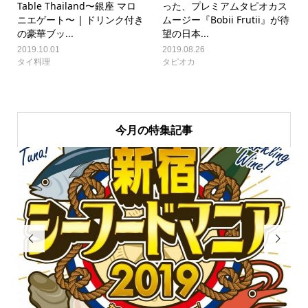
Table Thailand〜銀座 マロ
った、プレミアムタピオカス
ニエゲート〜 | ドリンク付き
ムージー『Bobii Frutii』が待
の豪華ブッ...
望の日本...
2019.10.01
2019.08.26
タイ料理
タピオカ
今月の特集記事

