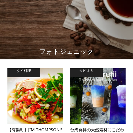
フォトジェニック
タイ料理
タピオカ
【有楽町】JIM THOMPSON’S
台湾発祥の天然素材にこだわ