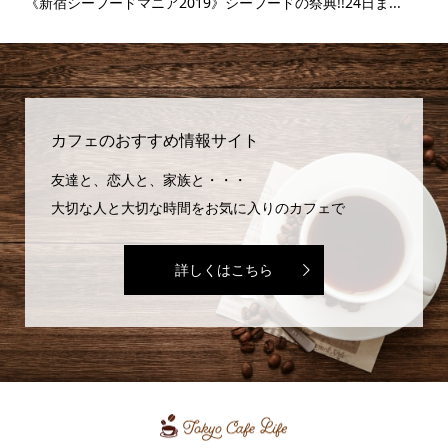
..
《新宿シーフードマニア2019》シーフードの祭典!!24日ま...
《
味..
カフェのおすすめ情報サイト
友達と、恋人と、家族と・・・
大切な人と大切な時間をお気に入りのカフェで
詳しくはこちら