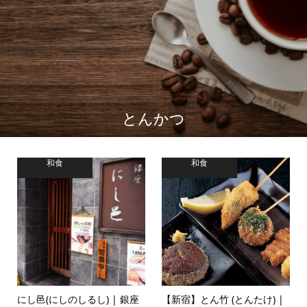
とんかつ
和食
和食
にし邑(にしのしるし) | 銀座
【新宿】とん竹 (とんたけ) |