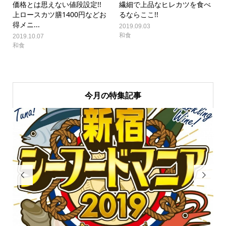
価格とは思えない値段設定!!
繊細で上品なヒレカツを食べ
上ロースカツ膳1400円などお
るならここ!!
得メニ...
2019.09.03
和食
2019.10.07
和食
今月の特集記事

