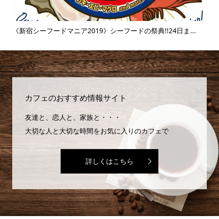
..
《新宿シーフードマニア2019》シーフードの祭典!!24日ま...
《
味..
カフェのおすすめ情報サイト
友達と、恋人と、家族と・・・
大切な人と大切な時間をお気に入りのカフェで
詳しくはこちら