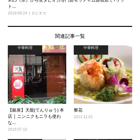
ト...
2019.09.24
タピオカ
関連記事一覧
中華料理
中華料理
【銀座】天龍(てんりゅう) 本
黎花
店 | ニンニクもニラも使わ
2012.11.01
な...
2019.07.10