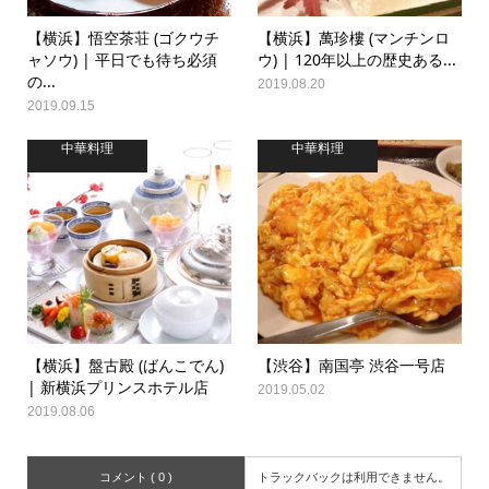
【横浜】悟空茶荘 (ゴクウチ
【横浜】萬珍樓 (マンチンロ
ャソウ) | 平日でも待ち必須
ウ) | 120年以上の歴史ある...
の...
2019.08.20
2019.09.15
中華料理
中華料理
【横浜】盤古殿 (ばんこでん)
【渋谷】南国亭 渋谷一号店
| 新横浜プリンスホテル店
2019.05.02
2019.08.06
コメント ( 0 )
トラックバックは利用できません。