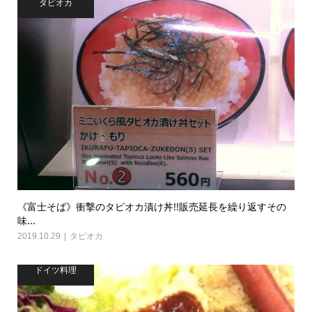
タピオカ
《富士そば》衝撃のタピオカ漬け丼!!販売延長を繰り返すその
味...
2019.10.29
タピオカ
ドイツ料理