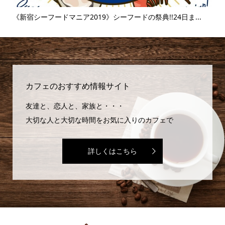
.
《富士そば》衝撃のタピオカ漬け丼!!販売延長を繰り返すその
【麻
味...
カフェのおすすめ情報サイト
友達と、恋人と、家族と・・・
大切な人と大切な時間をお気に入りのカフェで
詳しくはこちら