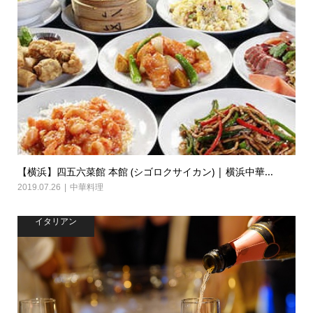
【横浜】四五六菜館 本館 (シゴロクサイカン) | 横浜中華...
2019.07.26
中華料理
イタリアン