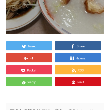
Tweet
Share
+1
Hatena
Pocket
RSS
feedly
Pin it