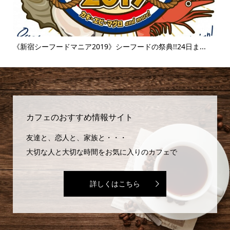
.
《富士そば》衝撃のタピオカ漬け丼!!販売延長を繰り返すその
【麻
味...
カフェのおすすめ情報サイト
友達と、恋人と、家族と・・・
大切な人と大切な時間をお気に入りのカフェで
詳しくはこちら