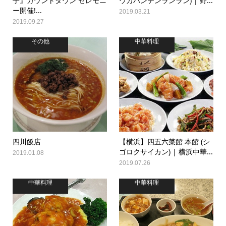
子』カウントダウン セレモニ
ウカハンテンランラン) | 野...
ー開催!...
2019.03.21
2019.09.27
その他
中華料理
四川飯店
【横浜】四五六菜館 本館 (シ
ゴロクサイカン) | 横浜中華...
2019.01.08
2019.07.26
中華料理
中華料理