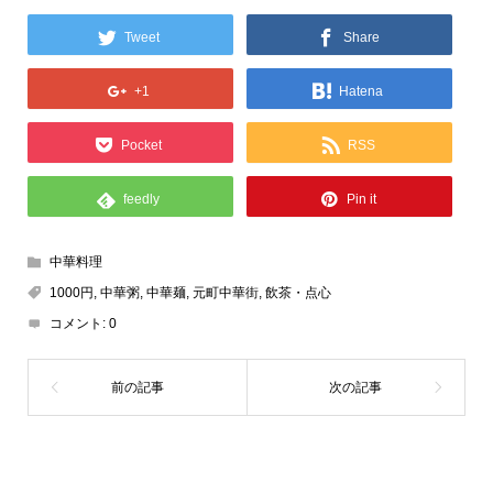
Tweet
Share
+1
Hatena
Pocket
RSS
feedly
Pin it
中華料理
1000円
,
中華粥
,
中華麺
,
元町中華街
,
飲茶・点心
コメント:
0