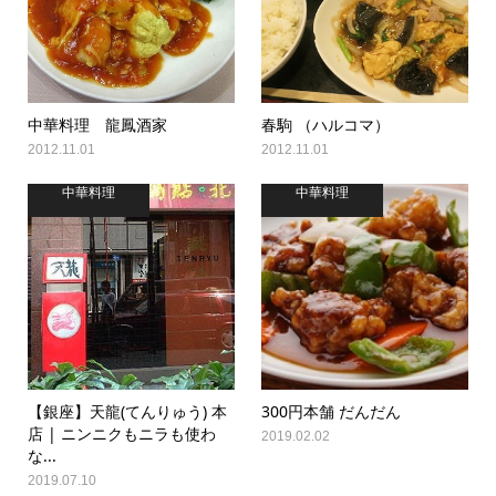
中華料理 龍鳳酒家
春駒 （ハルコマ）
2012.11.01
2012.11.01
中華料理
中華料理
【銀座】天龍(てんりゅう) 本
300円本舗 だんだん
店 | ニンニクもニラも使わ
2019.02.02
な...
2019.07.10