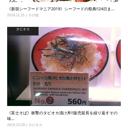
《新宿シーフードマニア2019》シーフードの祭典!!24日ま...
2019.11.15
その他
タピオカ
《富士そば》衝撃のタピオカ漬け丼!!販売延長を繰り返すその
味...
2019.10.29
タピオカ