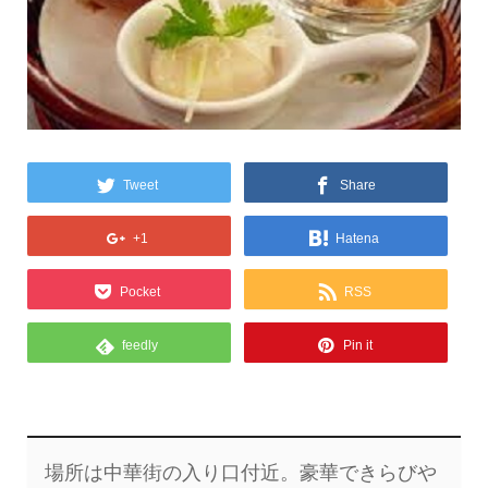
Tweet
Share
+1
Hatena
Pocket
RSS
feedly
Pin it
場所は中華街の入り口付近。豪華できらびや