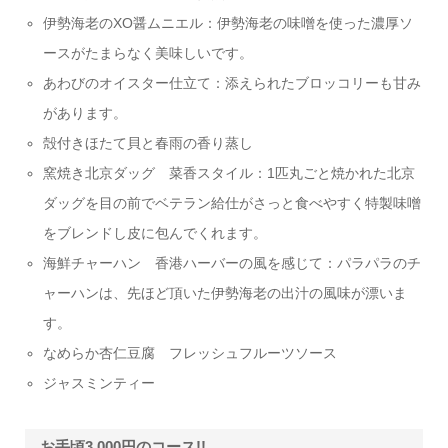
伊勢海老のXO醤ムニエル：伊勢海老の味噌を使った濃厚ソ
ースがたまらなく美味しいです。
あわびのオイスター仕立て：添えられたブロッコリーも甘み
があります。
殻付きほたて貝と春雨の香り蒸し
窯焼き北京ダッグ 菜香スタイル：1匹丸ごと焼かれた北京
ダッグを目の前でベテラン給仕がさっと食べやすく特製味噌
をブレンドし皮に包んでくれます。
海鮮チャーハン 香港ハーバーの風を感じて：パラパラのチ
ャーハンは、先ほど頂いた伊勢海老の出汁の風味が漂いま
す。
なめらか杏仁豆腐 フレッシュフルーツソース
ジャスミンティー
お手頃3,000円のコース!!