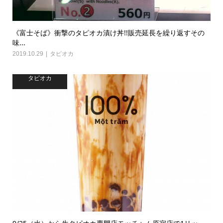
《富士そば》衝撃のタピオカ漬け丼!!販売延長を繰り返すその
味...
2019.10.29
タピオカ
タピオカ