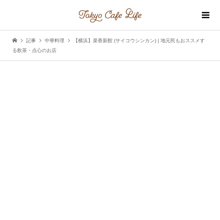
記事
中華料理
【横浜】菜香新館 (サイコウシンカン) | 地元民もおススメす
る飲茶・点心のお店