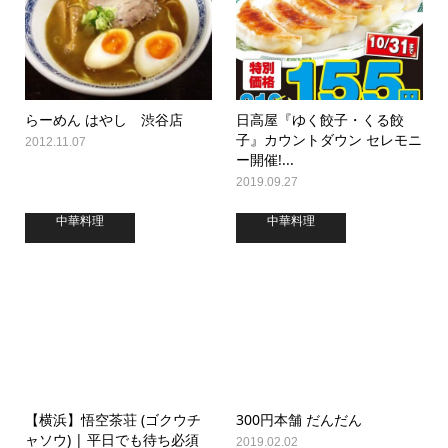
らーめん はやし 渋谷店
日高屋『ゆく餃子・くる餃
子』カウントダウン セレモニ
2012.11.07
ー開催!...
2019.09.27
中華料理
中華料理
【横浜】悟空茶荘 (ゴクウチ
300円本舗 だんだん
ャソウ) | 平日でも待ち必須
2019.02.02