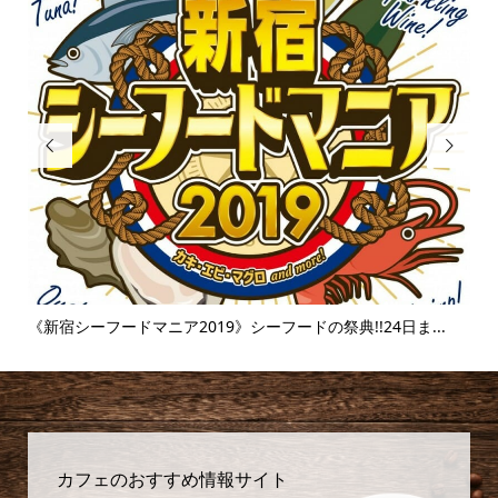


..
《富士そば》衝撃のタピオカ漬け丼!!販売延長を繰り返すその
味...