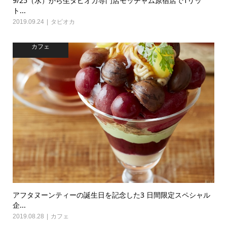
9/25（水）から生タピオカ専門店モッチャム原宿店で1リッ
ト...
2019.09.24
タピオカ
カフェ
アフタヌーンティーの誕生日を記念した3 日間限定スペシャル
企...
2019.08.28
カフェ