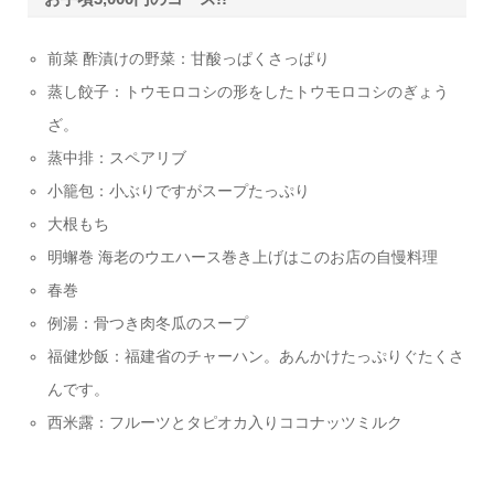
前菜 酢漬けの野菜：甘酸っぱくさっぱり
蒸し餃子：トウモロコシの形をしたトウモロコシのぎょう
ざ。
蒸中排：スペアリブ
小籠包：小ぶりですがスープたっぷり
大根もち
明蠏巻 海老のウエハース巻き上げはこのお店の自慢料理
春巻
例湯：骨つき肉冬瓜のスープ
福健炒飯：福建省のチャーハン。あんかけたっぷりぐたくさ
んです。
西米露：フルーツとタピオカ入りココナッツミルク