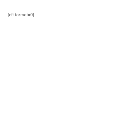
[cft format=0]