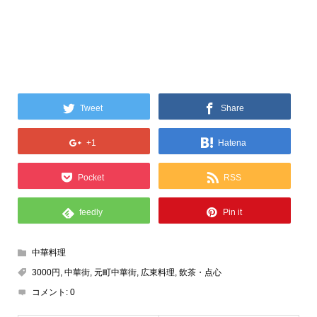
Tweet
Share
+1
Hatena
Pocket
RSS
feedly
Pin it
中華料理
3000円
,
中華街
,
元町中華街
,
広東料理
,
飲茶・点心
コメント:
0