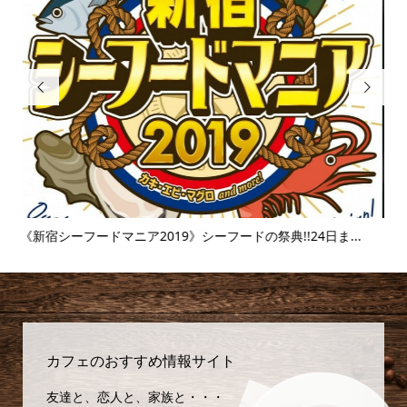


.
《富士そば》衝撃のタピオカ漬け丼!!販売延長を繰り返すその
【麻
味...
カフェのおすすめ情報サイト