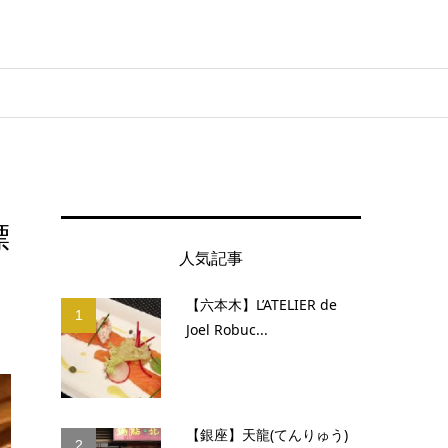
漂
人気記事
【六本木】L’ATELIER de
1
Joel Robuc...
【銀座】天龍(てんりゅう)
2