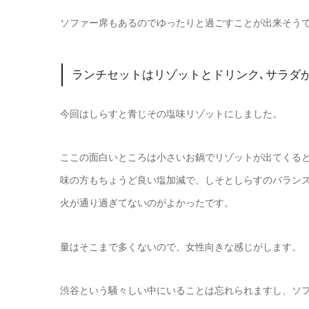
ソファー席もあるのでゆったりと過ごすことが出来そう
ランチセットはリゾットとドリンク､サラダが付
今回はしらすと青じその塩味リゾットにしました。
ここの面白いところは小さいお鍋でリゾットが出てくる
味の方もちょうど良い塩加減で、しそとしらすのバラン
火が通り過ぎてないのがよかったです。
量はそこまで多くないので、女性向きな感じがします。
渋谷という騒々しい中にいることは忘れられますし、ソ