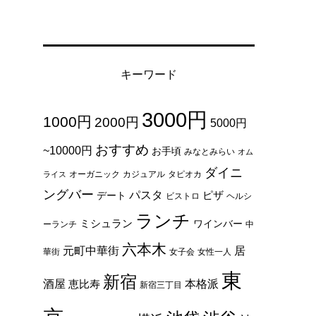
キーワード
3000円
1000円
2000円
5000円
おすすめ
~10000円
お手頃
みなとみらい
オム
ダイニ
オーガニック
カジュアル
タピオカ
ライス
ングバー
パスタ
ピザ
デート
ビストロ
ヘルシ
ランチ
ミシュラン
ワインバー
ーランチ
中
六本木
元町中華街
居
華街
女子会
女性一人
東
新宿
酒屋
本格派
恵比寿
新宿三丁目