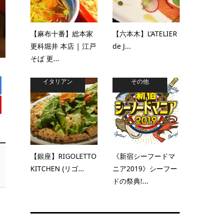
【麻布十番】総本家
【六本木】L’ATELIER
更科堀井 本店 | 江戸
de J...
そば 更...
イタリアン
その他
【銀座】RIGOLETTO
《新宿シーフードマ
KITCHEN (リゴ...
ニア2019》シーフー
ドの祭典!...