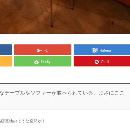
+1
Hatena
feedly
Pin it
なテーブルやソファーが並べられている、まさにここ
秘密基地のような空間が！