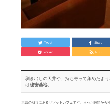
Tweet
Share
Pocket
RSS
剥き出しの天井や、持ち寄って集めたよう
は
秘密基地
。
東京の渋谷にあるリゾットカフェです。入った瞬間から