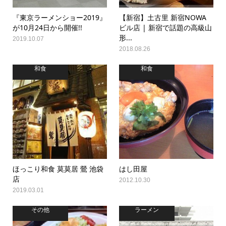
『東京ラーメンショー2019』
【新宿】土古里 新宿NOWA
が10月24日から開催!!
ビル店 | 新宿で話題の高級山
形...
2019.10.07
2018.08.26
和食
和食
ほっこり和食 莫莫居 鶯 池袋
はし田屋
店
2012.10.30
2019.03.01
その他
ラーメン