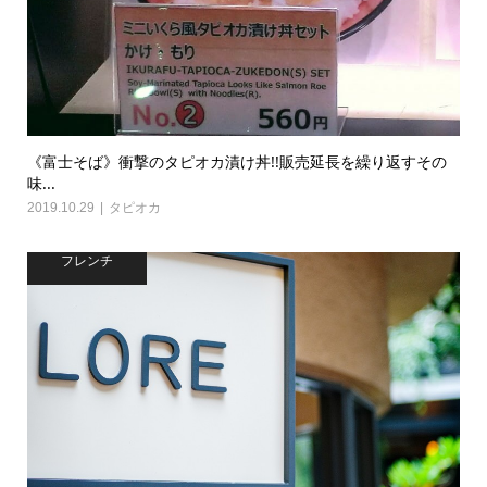
《富士そば》衝撃のタピオカ漬け丼!!販売延長を繰り返すその
味...
2019.10.29
タピオカ
フレンチ