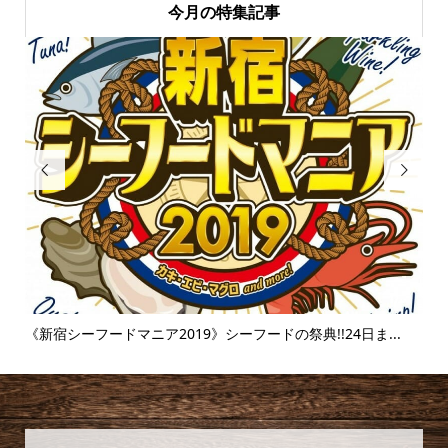
今月の特集記事


.
《富士そば》衝撃のタピオカ漬け丼!!販売延長を繰り返すその
【麻
味...