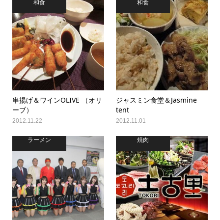
和食
和食
串揚げ＆ワインOLIVE （オリ
ジャスミン食堂＆Jasmine
ーブ）
tent
2012.11.22
2012.11.01
ラーメン
焼肉