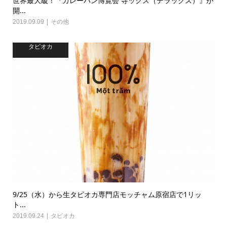
世界最大級！『カレーパン博覧会 寺ックス（デラックス）』が
開...
2019.09.09
その他
タピオカ
9/25（水）から生タピオカ専門店モッチャム原宿店で1リッ
ト...
2019.09.24
タピオカ