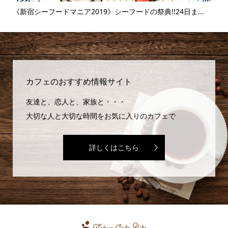
..
《新宿シーフードマニア2019》シーフードの祭典!!24日ま...
《
味..
カフェのおすすめ情報サイト
友達と、恋人と、家族と・・・
大切な人と大切な時間をお気に入りのカフェで
詳しくはこちら