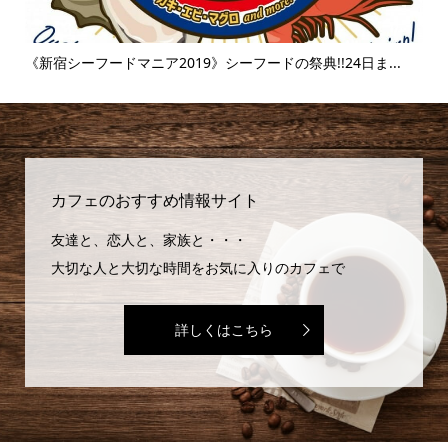
..
《新宿シーフードマニア2019》シーフードの祭典!!24日ま...
《
味..
カフェのおすすめ情報サイト
友達と、恋人と、家族と・・・
大切な人と大切な時間をお気に入りのカフェで
詳しくはこちら