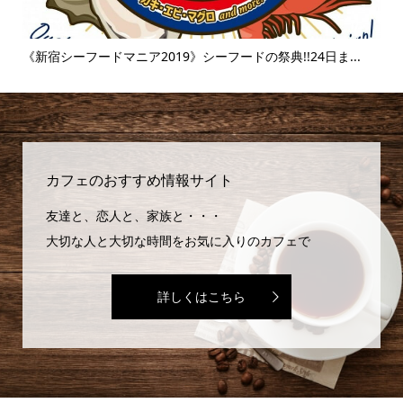
..
《新宿シーフードマニア2019》シーフードの祭典!!24日ま...
《
味..
カフェのおすすめ情報サイト
友達と、恋人と、家族と・・・
大切な人と大切な時間をお気に入りのカフェで
詳しくはこちら