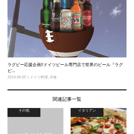
ラグビー応援企画!!ドイツビール専門店で世界のビール『ラグ
ビ...
2019.09.05
ドイツ料理
,
洋食
関連記事一覧
その他
イタリアン