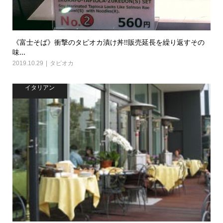
《富士そば》衝撃のタピオカ漬け丼!!販売延長を繰り返すその
味...
2019.10.29
タピオカ
イタリアン