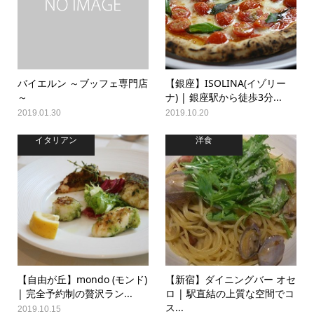
バイエルン ～ブッフェ専門店
【銀座】ISOLINA(イゾリー
～
ナ) | 銀座駅から徒歩3分...
2019.01.30
2019.10.20
イタリアン
洋食
【自由が丘】mondo (モンド)
【新宿】ダイニングバー オセ
| 完全予約制の贅沢ラン...
ロ | 駅直結の上質な空間でコ
ス...
2019.10.15