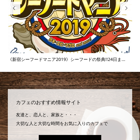


.
《富士そば》衝撃のタピオカ漬け丼!!販売延長を繰り返すその
【麻
味...
カフェのおすすめ情報サイト
友達と、恋人と、家族と・・・
大切な人と大切な時間をお気に入りのカフェで