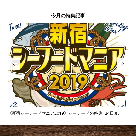
今月の特集記事


の祭典!!24日ま...
《富士そば》衝撃のタピオカ漬け丼!!販売延長
味...