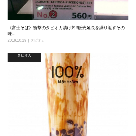
《富士そば》衝撃のタピオカ漬け丼!!販売延長を繰り返すその
味...
2019.10.29
タピオカ
タピオカ