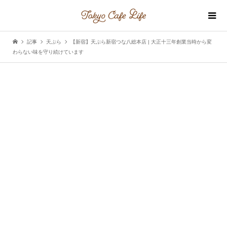
記事
天ぷら
【新宿】天ぷら新宿つな八総本店 | 大正十三年創業当時から変
わらない味を守り続けています