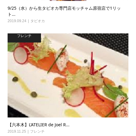
9/25（水）から生タピオカ専門店モッチャム原宿店で1リッ
ト...
2019.09.24
タピオカ
フレンチ
【六本木】L’ATELIER de Joel R...
2019.11.25
フレンチ