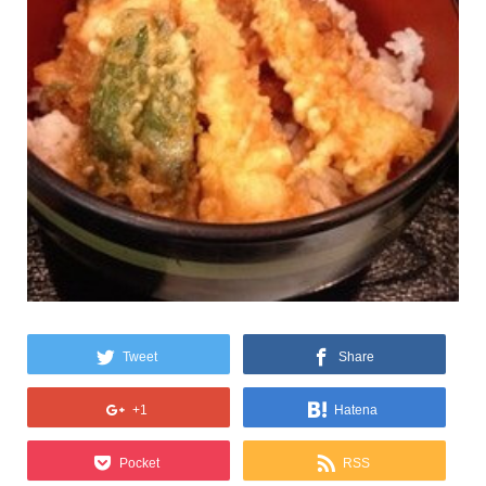
Tweet
Share
+1
Hatena
Pocket
RSS