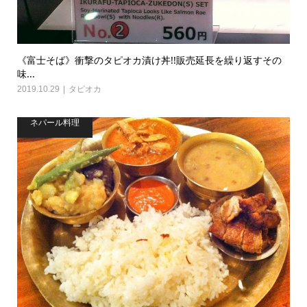
《富士そば》衝撃のタピオカ漬け丼!!販売延長を繰り返すその
味...
2019.10.29
タピオカ
ネパール料理