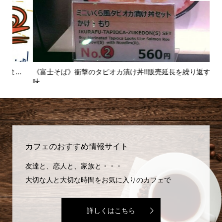
.
《富士そば》衝撃のタピオカ漬け丼!!販売延長を繰り返すその
【麻
味...
カフェのおすすめ情報サイト
友達と、恋人と、家族と・・・
大切な人と大切な時間をお気に入りのカフェで
詳しくはこちら