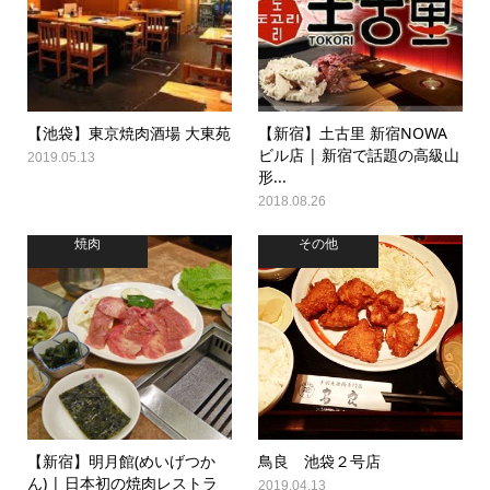
【池袋】東京焼肉酒場 大東苑
【新宿】土古里 新宿NOWA
ビル店 | 新宿で話題の高級山
2019.05.13
形...
2018.08.26
焼肉
その他
【新宿】明月館(めいげつか
鳥良 池袋２号店
ん) | 日本初の焼肉レストラ
2019.04.13