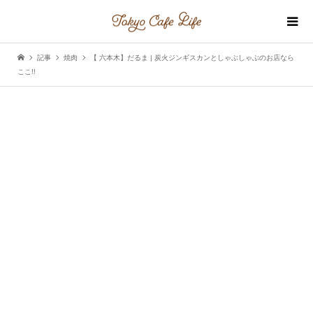
記事
焼肉
【 六本木】だるま | 炭火ジンギスカンとしゃぶしゃぶのお店なら
ここ!!