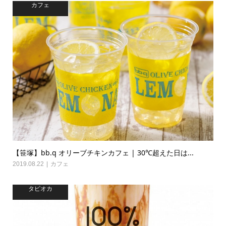
カフェ
【笹塚】bb.q オリーブチキンカフェ | 30℃超えた日は...
2019.08.22
カフェ
タピオカ